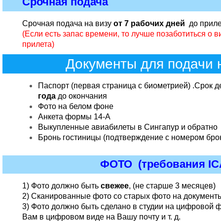
Срочная подача
Срочная подача на визу
от 7 рабочих дней
до приле
(Если есть запас времени, то лучше позаботиться о ви
прилета)
Документы для подачи 
Паспорт (первая страница с биометрией) .Срок д
года
до окончания
Фото на белом фоне
Анкета формы 14-А
Выкупленные авиабилеты в Сингапур и обратно
Бронь гостиницы (подтверждение с номером бро
ФОТО
(требования IC
1) Фото должно быть
свежее
, (не старше 3 месяцев)
2) Сканированные фото со старых фото на докумен
3) Фото должно быть сделано в студии на цифровой 
Вам в цифровом виде на Вашу почту и т. д.