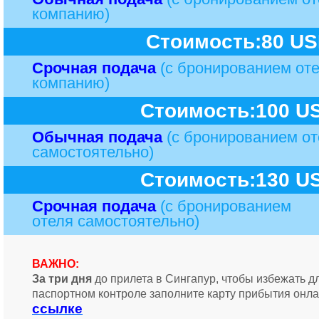
компанию)
Стоимость:80 U
Срочная подача
(с бронированием оте
компанию)
Стоимость:100 U
Обычная подача
(с бронированием от
самостоятельно)
Стоимость:130 U
Срочная подача
(с бронированием
отеля самостоятельно)
ВАЖНО:
За три дня
до прилета в Сингапур, чтобы избежать д
паспортном контроле заполните карту прибытия онла
ссылке