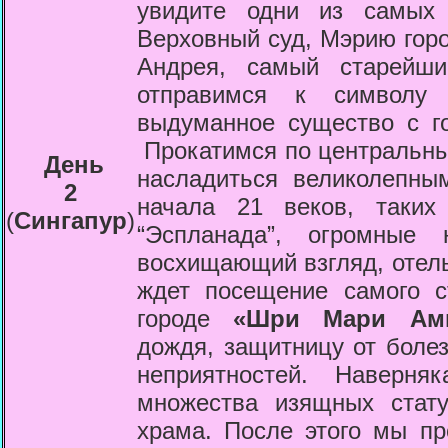
увидите одни из самых 
Верховный суд, Мэрию гор
Андрея, самый старей
отправимся к символ
выдуманное существо с г
Прокатимся по центральн
День
насладиться великолепны
2
начала 21 веков, таких
(
Сингапур
)
“Эспланада”, огромные
восхищающий взгляд, отел
ждет посещение самого с
городе
«Шри Мари Ам
дождя, защитницу от боле
неприятностей. Наверн
множества изящных стат
храма. После этого мы п