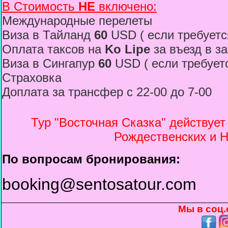
В Стоимость
НЕ
включено:
Международные перелеты
Виза в Тайланд
60
USD ( если требуетс
Оплата таксов на
Ko Lipe
за въезд в з
Виза в Сингапур
60
USD ( eсли требует
Страховка
Доплата за трансфер с 22-00 до 7-00
Тур "
Восточная Сказка
" действует
Рождественских и Н
По вопросам бронирования:
booking@sentosatour.com
Мы в соц.