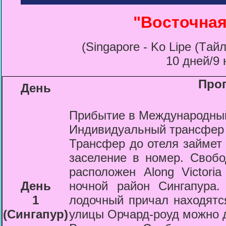
"Восточная
(Singapore -
Ko Lipe (Tай
10 дней/9 
Про
День
Прибытие в Международн
Индивидуальный трансфер 
Трансфер до отеля займет 
заселение в номер. Сво
расположен Along Victori
День
ночной район Сингапура
1
лодочный причал находятся
(Сингапур)
улицы Орчард-роуд можно д