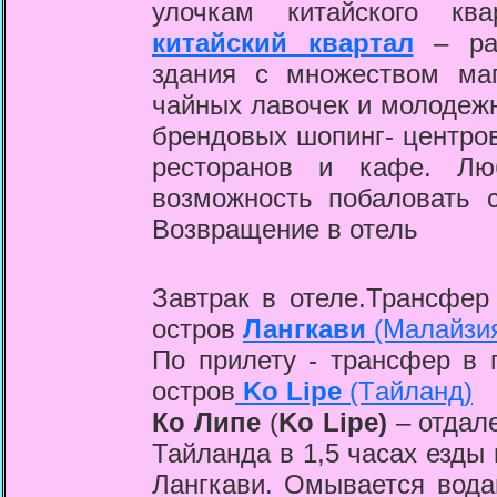
улочкам китайского кв
китайский квартал
– рай
здания с множеством ма
чайных лавочек и молодежн
брендовых шопинг- центров
ресторанов и кафе. Люб
возможность побаловать 
Возвращение в отель
Завтрак в отеле.Трансфер
остров
Лангкави
(Малайзи
По прилету - трансфер в
остров
Ko Lipe
(Tайланд)
Ко Липе
(
Ko Lipe)
– отдал
Тайланда в 1,5 часах езды 
Лангкави. Омывается вода