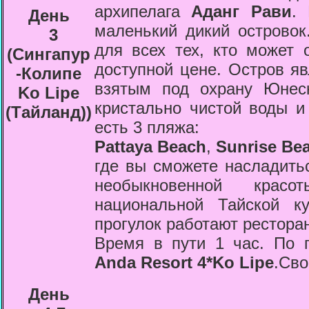
архипелага
Аданг Рави
.
День
маленький дикий островок
3
для всех тех, кто может
(Сингапур
доступной цене. Остров я
-Колипе
взятым под охрану Юнеск
Ko Lipe
кристально чистой воды и
(Tайланд)
)
есть 3 пляжа:
Pattaya Beach
,
Sunrise Be
где вы сможете насладить
необыкновенной крас
национальной Тайской 
прогулок работают рестора
Время в пути 1 час. По 
Anda Resort 4*Ko Lipe
.Св
День