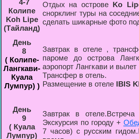
4-7
Отдых на острове
Ko Lip
Колипе
снорклинг туры на соседни
Koh Lipe
сделать шикарные фото по
(Tайланд)
День
Завтрак в отеле , трансф
8
пароме до острова Ланг
(
Колипе-
аэропорт Лангкави и вылет
Лангкави-
Трансфер в отель.
Куала
Размещение в отеле
IBIS 
Лумпур)
)
День
Завтрак в отеле.Встреча
9
Экскурсия по городу +
Обе
(
Куала
7 часов) с русским гидом
Лумпур
)