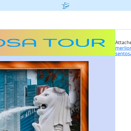
Attache
merlio
sentos