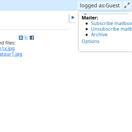
logged as:Guest
Mailer:
Subscribe mailbox
Unsubscribe mail
Archive
Options
d files:
n1x.jpg
atour1.jpg