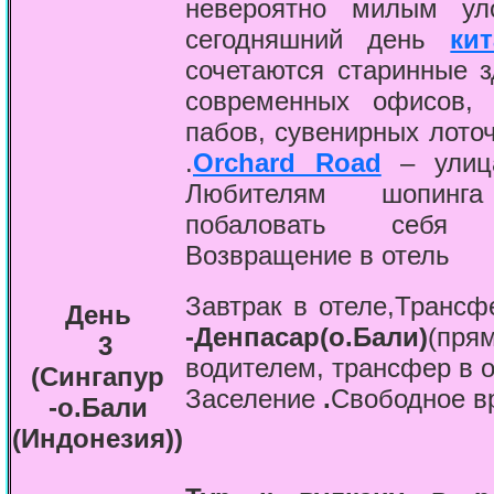
невероятно милым уло
сегодняшний день
ки
сочетаются старинные 
современных офисов,
пабов, сувенирных лото
.
Orchard Road
– улица
Любителям шопинга
побаловать себя р
Возвращение в отель
Завтрак в отеле,
Трансфе
День
-
Денпасар
(о.Бали)
(пря
3
водителем, трансфер в 
(Сингапур
Заселение
.
Свободное в
-о.Бали
(Индонезия)
)