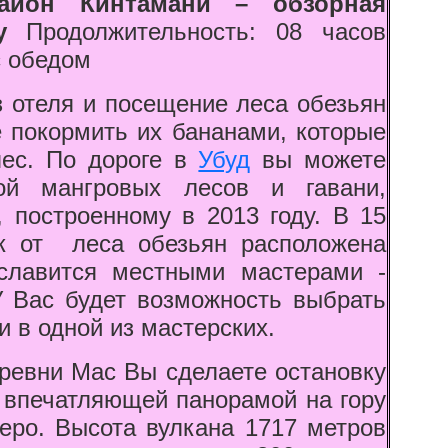
айон Кинтамани – обзорная
у
Продолжительность: 08 часов
с обедом
з отеля и посещение леса обезьян
е покормить их бананами, которые
лес. По дороге в
Убуд
вы можете
ой мангровых лесов и гавани,
, построенному в 2013 году. В 15
к от леса обезьян расположена
славится местными мастерами -
У Вас будет возможность выбрать
и в одной из мастерских.
еревни Мас Вы сделаете остановку
 впечатляющей панорамой на гору
еро. Высота вулкана 1717 метров