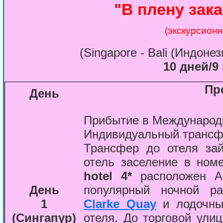
"В плену зака
(экскурсионн
(Singapore - Bali (Индоне
10 дней/9
Пр
День
Прибытие в Междунаро
Индивидуальный трансфе
Трансфер до отеля зай
отель заселение в но
hotel 4*
расположен Alo
День
популярный ночной ра
1
Clarke Quay
и лодочный
(Сингапур)
отеля. До торговой ули