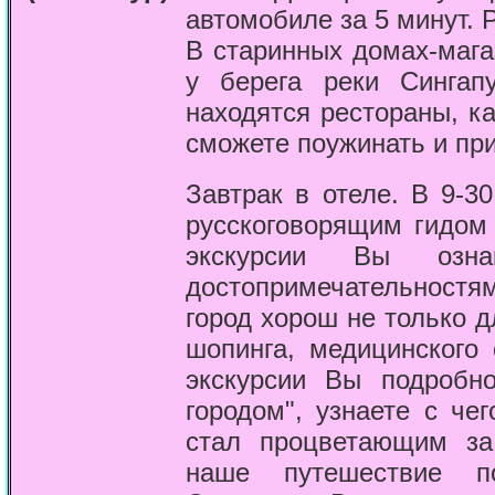
автомобиле за 5 минут.
В старинных домах-мага
у берега реки Сингапу
находятся рестораны, к
сможете поужинать и при
Завтрак в отеле. В 9-3
русскоговорящим гидом 
экскурсии Вы озн
достопримечательностями
город хорош не только д
шопинга, медицинского
экскурсии Вы подробно
городом", узнаете с че
стал процветающим за
наше путешествие