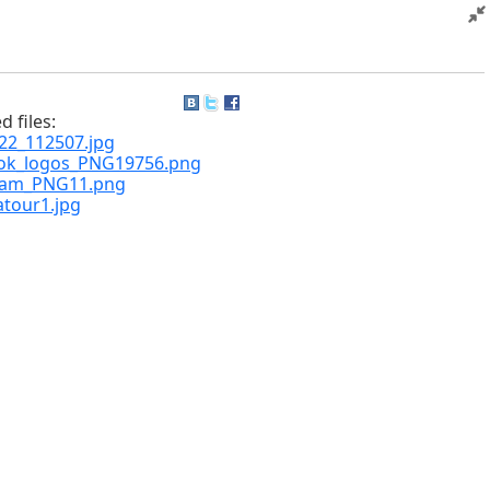
d files:
22_112507.jpg
ok_logos_PNG19756.png
ram_PNG11.png
atour1.jpg