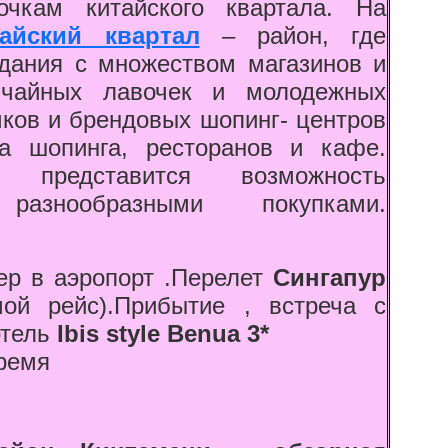
чкам китайского квартала. На
тайский квартал
– район, где
здания с множеством магазинов и
 чайных лавочек и молодежных
чков и брендовых шопинг- центров
 шопинга, ресторанов и кафе.
 представится возможность
азнообразными покупками.
р в аэропорт .
Перелет
Сингапур
мой рейс).Прибытие , встреча с
отель
Ibis style Benua 3*
ремя