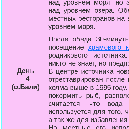
над уровнем моря, но 
над уровнем озера. Об
местных ресторанов на 
уровнем моря.
После обеда 30-минутн
посещение
храмового 
родникового источника
никто не знает, но предп
День
В центре источника нов
4
отреставрирован после 
(о.Бали)
холма выше в 1995 году.
покормить рыб, распол
считается, что вода
используется для того, 
а так же для избавления
Но местные его испол