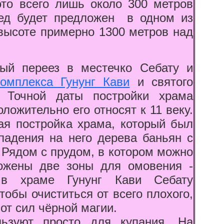
это всего лишь около 300 метров
ед будет предложен в одном из
высоте примерно 1300 метров над
ый переез в местечко Себату и
комплекса Гунунг Кави
и святого
. Точной даты постройки храма
оложительно его относят к 11 веку.
ая постройка храма, который был
падения на него дерева баньян с
 Рядом с прудом, в котором можно
ожены две зоны для омовения -
 в храме Гунунг Кави Себату
чтобы очиститься от всего плохого,
 от сил чёрной магии.
ьзуют просто для купания. На