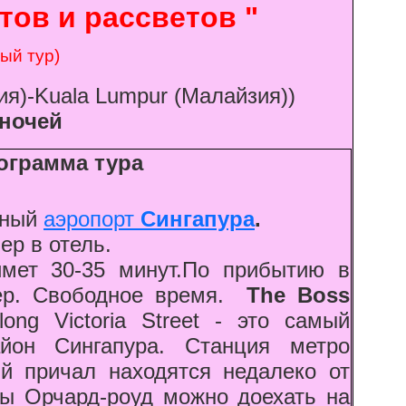
тов и рассветов "
ый тур)
зия)-Kuala Lumpur (Малайзия))
 ночей
ограмма тура
дный
аэропорт
Сингапура
.
р в отель.
мет 30-35 минут.По прибытию в
мер. Свободное время.
The Boss
ng Victoria Street - это самый
йон Сингапура. Станция метро
 причал находятся недалеко от
цы Орчард-роуд можно доехать на