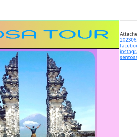
Attache
202306
facebo
instag
sentos