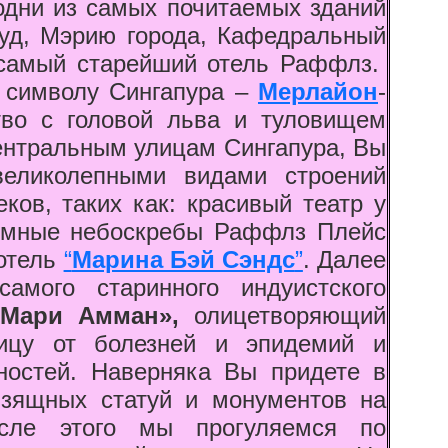
одни из самых почитаемых зданий
суд, Мэрию города, Кафедральный
 самый старейший отель Раффлз.
 символу Сингапура –
Мерлайон
-
во с головой льва и туловищем
ентральным улицам Сингапура, Вы
великолепными видами строений
ков, таких как: красивый театр у
ромные небоскребы Раффлз Плейс
отель
“
Марина Бэй Сэндс
”
. Далее
амого старинного индуистского
Мари Амман»,
олицетворяющий
ицу от болезней и эпидемий и
ностей. Наверняка Вы придете в
изящных статуй и монументов на
осле этого мы прогуляемся по