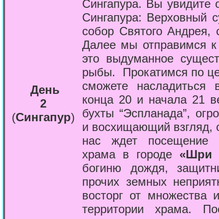
Сингапура. Вы увидите 
Сингапура: Верховный 
собор Святого Андрея,
Далее мы отправимся к
это выдуманное сущест
рыбы.
Прокатимся по ц
сможете насладиться 
День
конца 20 и начала 21 ве
2
бухты “Эспланада”, ог
(
Сингапур
)
и восхищающий взгляд, 
нас ждет посещение с
храма в городе
«Шри 
богиню дождя, защитн
прочих земных неприят
восторг от множества 
территории храма. П